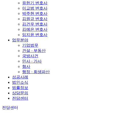
유헌기 변호사
이교범 변호사
박주현 변호사
김원규 변호사
김건우 변호사
김예은 변호사
임지윤 변호사
업무분야
기업법무
건설 · 부동산
국방사건
민사 · 가사
형사
행정 · 회생파산
성공사례
법인소식
법률정보
상담문의
전담센터
전담센터