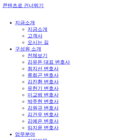
콘텐츠로 건너뛰기
지금소개
지금소개
고객사
오시는 길
구성원 소개
전체보기
김유돈 대표 변호사
최지선 변호사
류희곤 변호사
김진환 변호사
유헌기 변호사
이교범 변호사
박주현 변호사
김원규 변호사
김건우 변호사
김예은 변호사
임지윤 변호사
업무분야