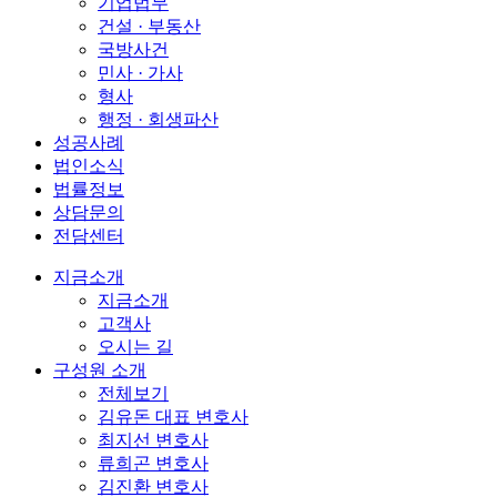
기업법무
건설 · 부동산
국방사건
민사 · 가사
형사
행정 · 회생파산
성공사례
법인소식
법률정보
상담문의
전담센터
지금소개
지금소개
고객사
오시는 길
구성원 소개
전체보기
김유돈 대표 변호사
최지선 변호사
류희곤 변호사
김진환 변호사