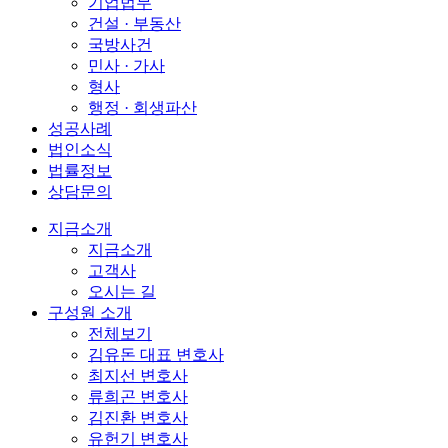
기업법무
건설 · 부동산
국방사건
민사 · 가사
형사
행정 · 회생파산
성공사례
법인소식
법률정보
상담문의
지금소개
지금소개
고객사
오시는 길
구성원 소개
전체보기
김유돈 대표 변호사
최지선 변호사
류희곤 변호사
김진환 변호사
유헌기 변호사