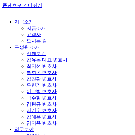
콘텐츠로 건너뛰기
지금소개
지금소개
고객사
오시는 길
구성원 소개
전체보기
김유돈 대표 변호사
최지선 변호사
류희곤 변호사
김진환 변호사
유헌기 변호사
이교범 변호사
박주현 변호사
김원규 변호사
김건우 변호사
김예은 변호사
임지윤 변호사
업무분야