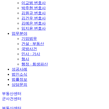
이교범 변호사
박주현 변호사
김원규 변호사
김건우 변호사
김예은 변호사
임지윤 변호사
업무분야
기업법무
건설 · 부동산
국방사건
민사 · 가사
형사
행정 · 회생파산
성공사례
법인소식
법률정보
상담문의
부동산센터
군사건센터
부동산센터