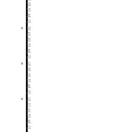
범
변
호
사
박
주
현
변
호
사
김
원
규
변
호
사
김
건
우
변
호
사