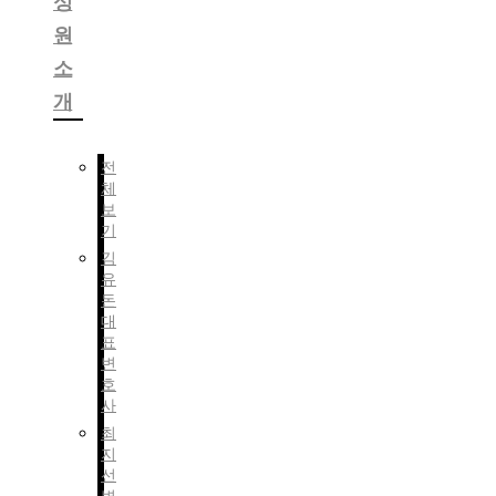
성
원
소
개
전
체
보
기
김
유
돈
대
표
변
호
사
최
지
선