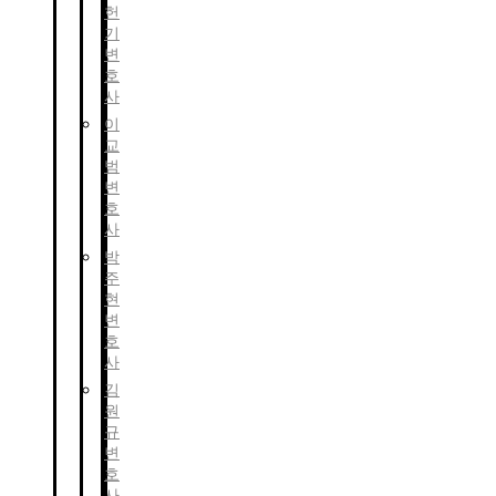
헌
기
변
호
사
이
교
범
변
호
사
박
주
현
변
호
사
김
원
규
변
호
사