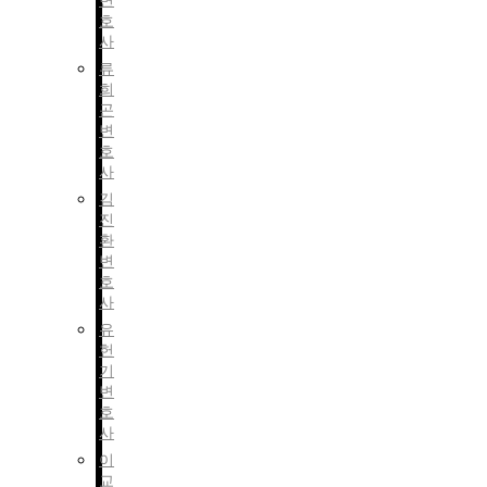
변
호
사
류
희
곤
변
호
사
김
진
환
변
호
사
유
헌
기
변
호
사
이
교