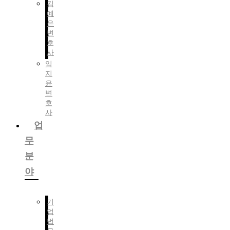
김
예
은
변
호
사
임
지
윤
변
호
사
업
무
분
야
기
업
법