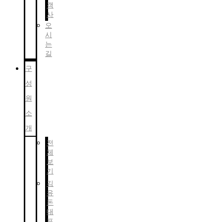
객
사
오
시
는
길
구
성
원
소
개
전
체
보
기
김
유
돈
대
표