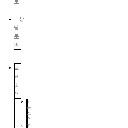
보
상
담
문
의
지
금
소
개
지
금
소
개
고