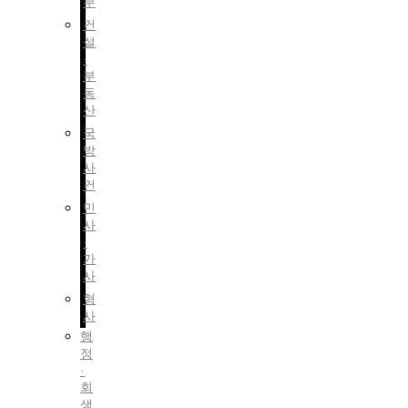
무
건
설
·
부
동
산
국
방
사
건
민
사
·
가
사
형
사
행
정
·
회
생