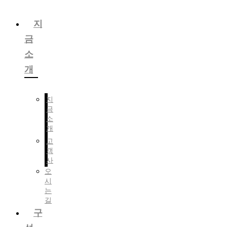
콘
텐
지
츠
금
로
건
소
너
개
뛰
기
지
금
소
개
고
객
사
오
시
는
길
구