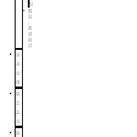
사
행
정
·
회
생
파
산
성
공
사
례
법
인
소
식
법