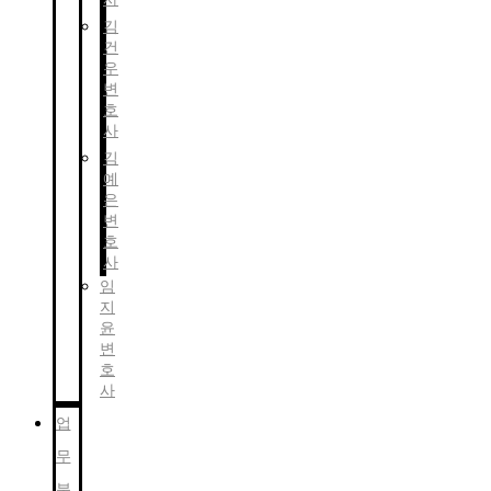
김
건
우
변
호
사
김
예
은
변
호
사
임
지
윤
변
호
사
업
무
분