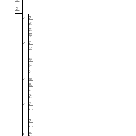
야
기
업
법
무
건
설
·
부
동
산
국
방
사
건
민
사
·
가
사
형