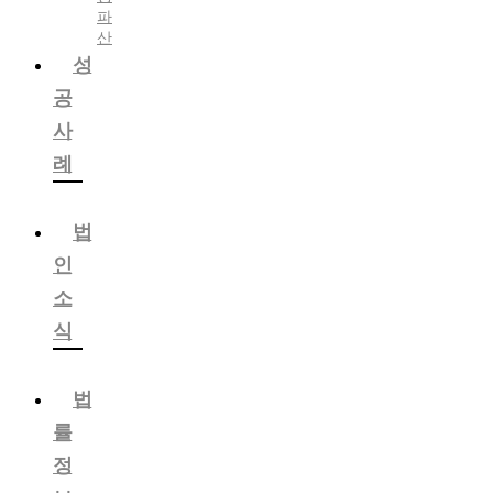
파
산
성
공
사
례
법
인
소
식
법
률
정