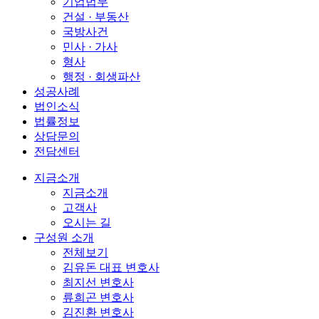
기업법무
건설 · 부동산
국방사건
민사 · 가사
형사
행정 · 회생파산
성공사례
법인소식
법률정보
상담문의
전담센터
지금소개
지금소개
고객사
오시는 길
구성원 소개
전체보기
김유돈 대표 변호사
최지선 변호사
류희곤 변호사
김진환 변호사