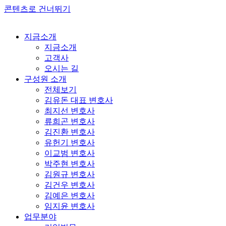
콘텐츠로 건너뛰기
지금소개
지금소개
고객사
오시는 길
구성원 소개
전체보기
김유돈 대표 변호사
최지선 변호사
류희곤 변호사
김진환 변호사
유헌기 변호사
이교범 변호사
박주현 변호사
김원규 변호사
김건우 변호사
김예은 변호사
임지윤 변호사
업무분야