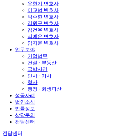
유헌기 변호사
이교범 변호사
박주현 변호사
김원규 변호사
김건우 변호사
김예은 변호사
임지윤 변호사
업무분야
기업법무
건설 · 부동산
국방사건
민사 · 가사
형사
행정 · 회생파산
성공사례
법인소식
법률정보
상담문의
전담센터
전담센터