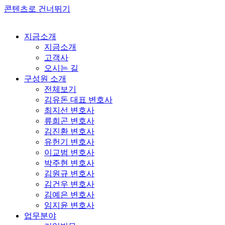
콘텐츠로 건너뛰기
지금소개
지금소개
고객사
오시는 길
구성원 소개
전체보기
김유돈 대표 변호사
최지선 변호사
류희곤 변호사
김진환 변호사
유헌기 변호사
이교범 변호사
박주현 변호사
김원규 변호사
김건우 변호사
김예은 변호사
임지윤 변호사
업무분야