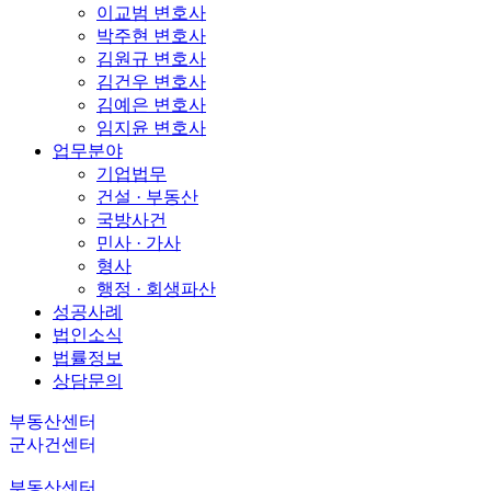
이교범 변호사
박주현 변호사
김원규 변호사
김건우 변호사
김예은 변호사
임지윤 변호사
업무분야
기업법무
건설 · 부동산
국방사건
민사 · 가사
형사
행정 · 회생파산
성공사례
법인소식
법률정보
상담문의
부동산센터
군사건센터
부동산센터