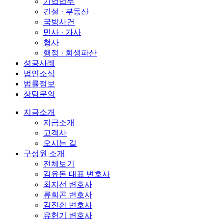
기업법무
건설 · 부동산
국방사건
민사 · 가사
형사
행정 · 회생파산
성공사례
법인소식
법률정보
상담문의
지금소개
지금소개
고객사
오시는 길
구성원 소개
전체보기
김유돈 대표 변호사
최지선 변호사
류희곤 변호사
김진환 변호사
유헌기 변호사