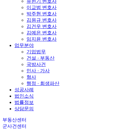
유헌기 변호사
이교범 변호사
박주현 변호사
김원규 변호사
김건우 변호사
김예은 변호사
임지윤 변호사
업무분야
기업법무
건설 · 부동산
국방사건
민사 · 가사
형사
행정 · 회생파산
성공사례
법인소식
법률정보
상담문의
부동산센터
군사건센터