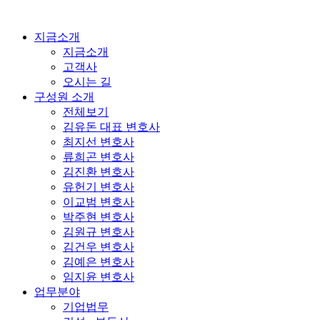
콘
텐
지금소개
츠
지금소개
로
고객사
건
오시는 길
너
구성원 소개
뛰
전체보기
기
김유돈 대표 변호사
최지선 변호사
류희곤 변호사
김진환 변호사
유헌기 변호사
이교범 변호사
박주현 변호사
김원규 변호사
김건우 변호사
김예은 변호사
임지윤 변호사
업무분야
기업법무