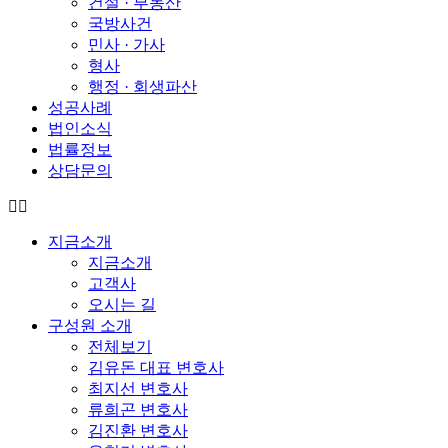
건설 · 부동산
국방사건
민사 · 가사
형사
행정 · 회생파산
성공사례
법인소식
법률정보
상담문의
지금소개
지금소개
고객사
오시는 길
구성원 소개
전체보기
김유돈 대표 변호사
최지선 변호사
류희곤 변호사
김진환 변호사