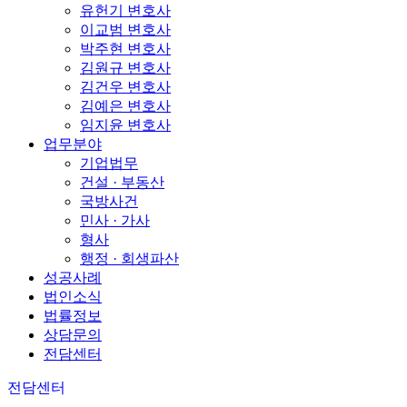
유헌기 변호사
이교범 변호사
박주현 변호사
김원규 변호사
김건우 변호사
김예은 변호사
임지윤 변호사
업무분야
기업법무
건설 · 부동산
국방사건
민사 · 가사
형사
행정 · 회생파산
성공사례
법인소식
법률정보
상담문의
전담센터
전담센터