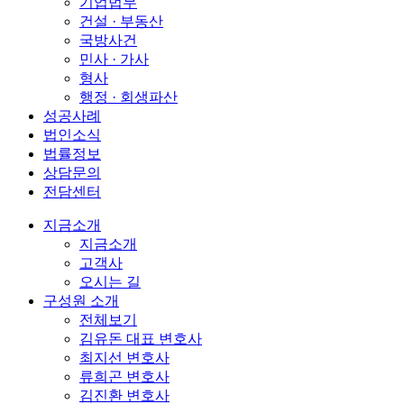
기업법무
건설 · 부동산
국방사건
민사 · 가사
형사
행정 · 회생파산
성공사례
법인소식
법률정보
상담문의
전담센터
지금소개
지금소개
고객사
오시는 길
구성원 소개
전체보기
김유돈 대표 변호사
최지선 변호사
류희곤 변호사
김진환 변호사