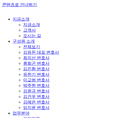
콘텐츠로 건너뛰기
지금소개
지금소개
고객사
오시는 길
구성원 소개
전체보기
김유돈 대표 변호사
최지선 변호사
류희곤 변호사
김진환 변호사
유헌기 변호사
이교범 변호사
박주현 변호사
김원규 변호사
김건우 변호사
김예은 변호사
임지윤 변호사
업무분야