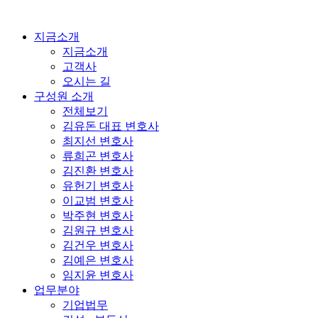
콘
텐
지금소개
츠
지금소개
로
고객사
건
오시는 길
너
구성원 소개
뛰
전체보기
기
김유돈 대표 변호사
최지선 변호사
류희곤 변호사
김진환 변호사
유헌기 변호사
이교범 변호사
박주현 변호사
김원규 변호사
김건우 변호사
김예은 변호사
임지윤 변호사
업무분야
기업법무