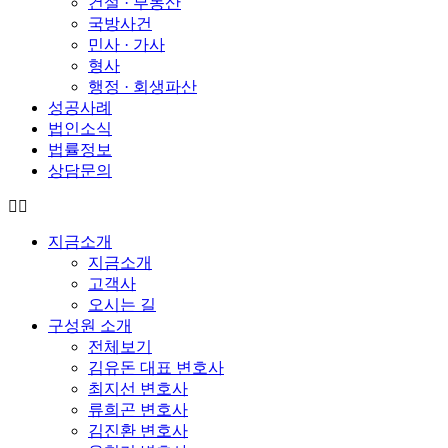
건설 · 부동산
국방사건
민사 · 가사
형사
행정 · 회생파산
성공사례
법인소식
법률정보
상담문의
지금소개
지금소개
고객사
오시는 길
구성원 소개
전체보기
김유돈 대표 변호사
최지선 변호사
류희곤 변호사
김진환 변호사