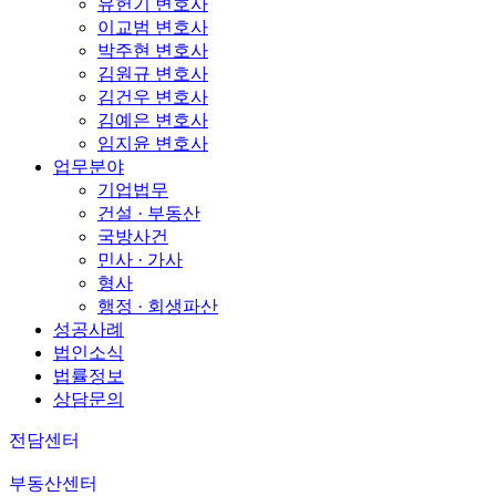
유헌기 변호사
이교범 변호사
박주현 변호사
김원규 변호사
김건우 변호사
김예은 변호사
임지윤 변호사
업무분야
기업법무
건설 · 부동산
국방사건
민사 · 가사
형사
행정 · 회생파산
성공사례
법인소식
법률정보
상담문의
전담센터
부동산센터