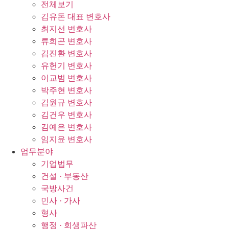
전체보기
김유돈 대표 변호사
최지선 변호사
류희곤 변호사
김진환 변호사
유헌기 변호사
이교범 변호사
박주현 변호사
김원규 변호사
김건우 변호사
김예은 변호사
임지윤 변호사
업무분야
기업법무
건설 · 부동산
국방사건
민사 · 가사
형사
행정 · 회생파산