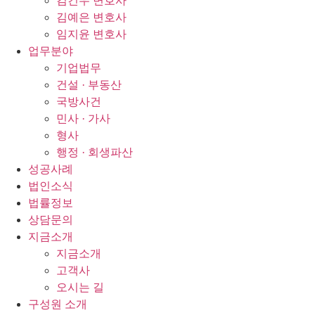
김건우 변호사
김예은 변호사
임지윤 변호사
업무분야
기업법무
건설 · 부동산
국방사건
민사 · 가사
형사
행정 · 회생파산
성공사례
법인소식
법률정보
상담문의
지금소개
지금소개
고객사
오시는 길
구성원 소개