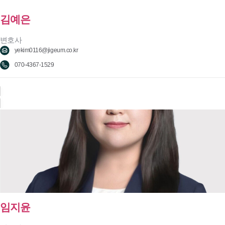
김예은
변호사
yekim0116@jigeum.co.kr
070-4367-1529
임지윤