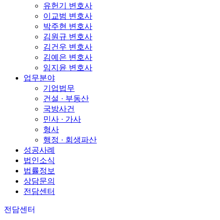
유헌기 변호사
이교범 변호사
박주현 변호사
김원규 변호사
김건우 변호사
김예은 변호사
임지윤 변호사
업무분야
기업법무
건설 · 부동산
국방사건
민사 · 가사
형사
행정 · 회생파산
성공사례
법인소식
법률정보
상담문의
전담센터
전담센터