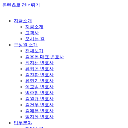
콘텐츠로 건너뛰기
지금소개
지금소개
고객사
오시는 길
구성원 소개
전체보기
김유돈 대표 변호사
최지선 변호사
류희곤 변호사
김진환 변호사
유헌기 변호사
이교범 변호사
박주현 변호사
김원규 변호사
김건우 변호사
김예은 변호사
임지윤 변호사
업무분야