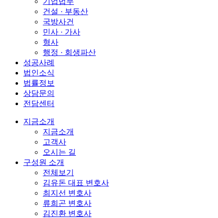
기업법무
건설 · 부동산
국방사건
민사 · 가사
형사
행정 · 회생파산
성공사례
법인소식
법률정보
상담문의
전담센터
지금소개
지금소개
고객사
오시는 길
구성원 소개
전체보기
김유돈 대표 변호사
최지선 변호사
류희곤 변호사
김진환 변호사