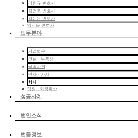
김원규 변호사
김건우 변호사
김예은 변호사
임지윤 변호사
업무분야
기업법무
건설 · 부동산
국방사건
민사 · 가사
형사
행정 · 회생파산
성공사례
법인소식
법률정보