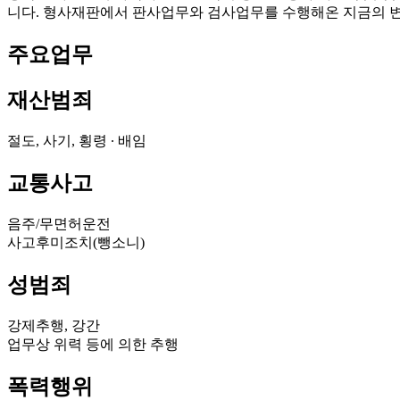
니다. 형사재판에서 판사업무와 검사업무를 수행해온 지금의 변
주요업무
재산범죄
절도, 사기, 횡령 ∙ 배임
교통사고
음주/무면허운전
사고후미조치(뺑소니)
성범죄
강제추행, 강간
업무상 위력 등에 의한 추행
폭력행위