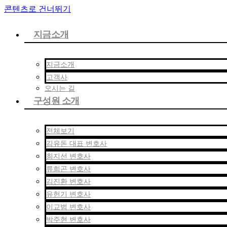
콘텐츠로 건너뛰기
지금소개
지금소개
고객사
오시는 길
구성원 소개
전체보기
김유돈 대표 변호사
최지선 변호사
류희곤 변호사
김진환 변호사
유헌기 변호사
이교범 변호사
박주현 변호사