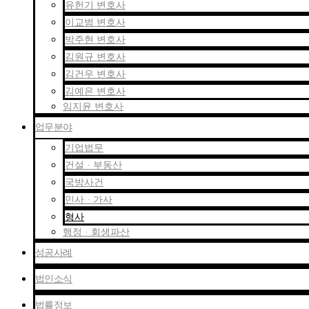
유헌기 변호사
이교범 변호사
박주현 변호사
김원규 변호사
김건우 변호사
김예은 변호사
임지윤 변호사
업무분야
기업법무
건설 · 부동산
국방사건
민사 · 가사
형사
행정 · 회생파산
성공사례
법인소식
법률정보