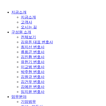
콘
텐
지금소개
츠
지금소개
로
고객사
건
오시는 길
너
구성원 소개
뛰
전체보기
기
김유돈 대표 변호사
최지선 변호사
류희곤 변호사
김진환 변호사
유헌기 변호사
이교범 변호사
박주현 변호사
김원규 변호사
김건우 변호사
김예은 변호사
임지윤 변호사
업무분야
기업법무