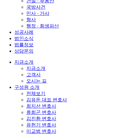
건설 · 부동산
국방사건
민사 · 가사
형사
행정 · 회생파산
성공사례
법인소식
법률정보
상담문의
지금소개
지금소개
고객사
오시는 길
구성원 소개
전체보기
김유돈 대표 변호사
최지선 변호사
류희곤 변호사
김진환 변호사
유헌기 변호사
이교범 변호사