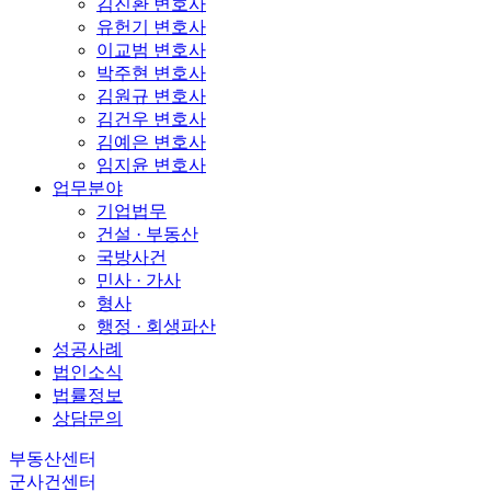
김진환 변호사
유헌기 변호사
이교범 변호사
박주현 변호사
김원규 변호사
김건우 변호사
김예은 변호사
임지윤 변호사
업무분야
기업법무
건설 · 부동산
국방사건
민사 · 가사
형사
행정 · 회생파산
성공사례
법인소식
법률정보
상담문의
부동산센터
군사건센터