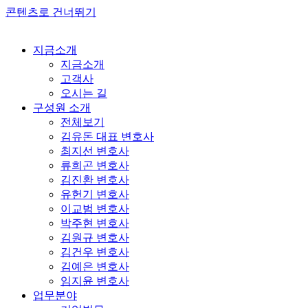
콘텐츠로 건너뛰기
지금소개
지금소개
고객사
오시는 길
구성원 소개
전체보기
김유돈 대표 변호사
최지선 변호사
류희곤 변호사
김진환 변호사
유헌기 변호사
이교범 변호사
박주현 변호사
김원규 변호사
김건우 변호사
김예은 변호사
임지윤 변호사
업무분야