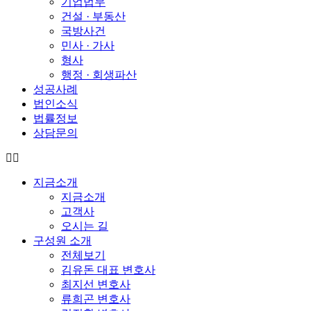
기업법무
건설 · 부동산
국방사건
민사 · 가사
형사
행정 · 회생파산
성공사례
법인소식
법률정보
상담문의
지금소개
지금소개
고객사
오시는 길
구성원 소개
전체보기
김유돈 대표 변호사
최지선 변호사
류희곤 변호사